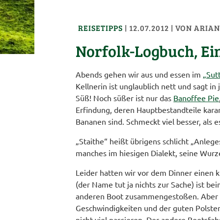
REISETIPPS
|
12.07.2012
| VON
ARIAN
Norfolk-Logbuch, Ein
Abends gehen wir aus und essen im
„Sut
Kellnerin ist unglaublich nett und sagt i
Süß! Noch süßer ist nur das
Banoffee Pie
Erfindung, deren Hauptbestandteile kara
Bananen sind. Schmeckt viel besser, als es
„Staithe“ heißt übrigens schlicht „Anlege
manches im hiesigen Dialekt, seine Wurze
Leider hatten wir vor dem Dinner einen k
(der Name tut ja nichts zur Sache) ist 
anderen Boot zusammengestoßen. Aber b
Geschwindigkeiten und der guten Polste
nicht viel passieren. Der andere Bootsfa