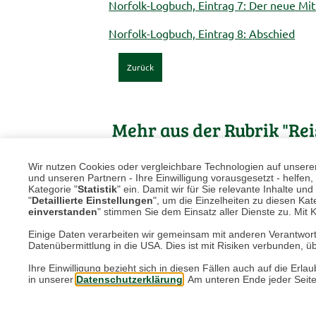
Norfolk-Logbuch, Eintrag 7: Der neue Mit
Norfolk-Logbuch, Eintrag 8: Abschied
Zurück
Mehr aus der Rubrik "Rei
Wir nutzen Cookies oder vergleichbare Technologien auf unserer 
und unseren Partnern - Ihre Einwilligung vorausgesetzt - helfe
Kategorie "
Statistik
" ein. Damit wir für Sie relevante Inhalte u
"
Detaillierte Einstellungen
", um die Einzelheiten zu diesen Kate
einverstanden
" stimmen Sie dem Einsatz aller Dienste zu. Mit Kl
Einige Daten verarbeiten wir gemeinsam mit anderen Verantwort
Datenübermittlung in die USA. Dies ist mit Risiken verbunden, üb
Ihre Einwilligung bezieht sich in diesen Fällen auch auf die E
in unserer
Datenschutzerklärung
. Am unteren Ende jeder Seit
REISETIPPS
| 30.07.2026
|
VON PETRA MIL