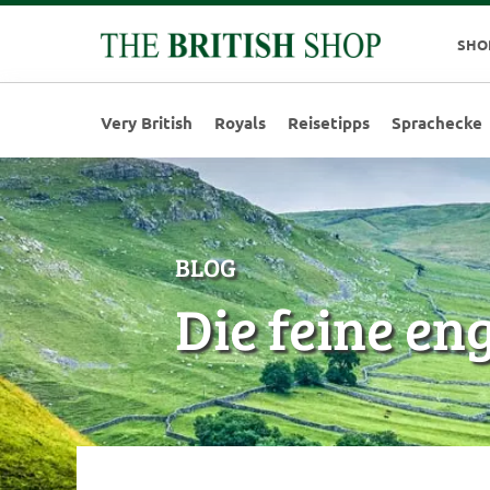
SHO
Very British
Royals
Reisetipps
Sprachecke
BLOG
Die feine en