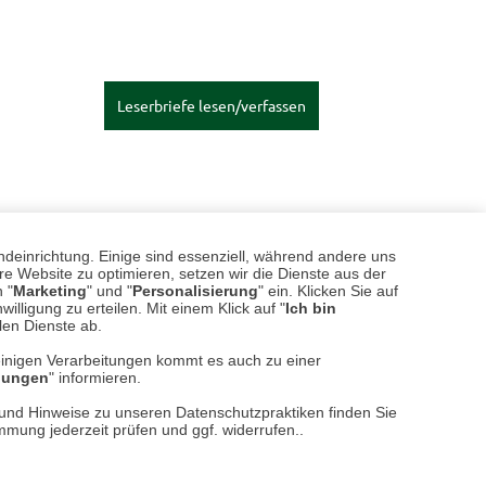
Leserbriefe lesen/verfassen
ndeinrichtung. Einige sind essenziell, während andere uns
e Website zu optimieren, setzen wir die Dienste aus der
 "
Marketing
" und "
Personalisierung
" ein. Klicken Sie auf
illigung zu erteilen. Mit einem Klick auf "
Ich bin
llen Dienste ab.
einigen Verarbeitungen kommt es auch zu einer
llungen
" informieren.
n und Hinweise zu unseren Datenschutzpraktiken finden Sie
immung jederzeit prüfen und ggf. widerrufen..
TIPPS
| 18.07.2026
|
VON STEPHAN