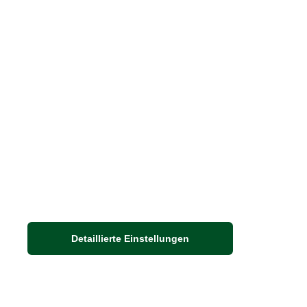
Samphire Hoe: Vom
Tunnelbau zum
Naturschutzgebiet
Unweit der berühmten weißen Kreidefel
von Dover lockt ein kleines verborgenes
Naturschutzparadies mit seltenen
Pflanzenarten und einer…
Weiterlesen
Detaillierte Einstellungen