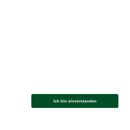
 STIRNIMANN
iday Parks in
ßbritannien – Darauf
ren nicht nur die
ten ab!
 Redakteur Stephan Mark Stirnimann
esen Sommer in Schottland
egs und hat sich dort in einen
y Park gewagt. Hier ist sein…
rlesen
Ich bin einverstanden