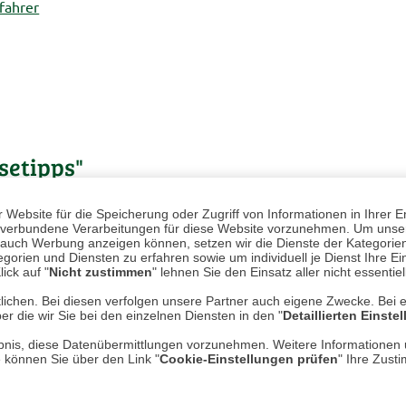
fahrer
setipps"
Website für die Speicherung oder Zugriff von Informationen in Ihrer E
n, verbundene Verarbeitungen für diese Website vorzunehmen. Um unser
nd auch Werbung anzeigen können, setzen wir die Dienste der Kategorien
gorien und Diensten zu erfahren sowie um individuell je Dienst Ihre Einw
ick auf "
Nicht zustimmen
" lehnen Sie den Einsatz aller nicht essentie
lichen. Bei diesen verfolgen unsere Partner auch eigene Zwecke. Bei 
er die wir Sie bei den einzelnen Diensten in den "
Detaillierten Einste
rlaubnis, diese Datenübermittlungen vorzunehmen. Weitere Informatione
e können Sie über den Link "
Cookie-Einstellungen prüfen
" Ihre Zust
DE
REISETIPPS
| 23.07.2026
|
VON JUDITH HEEDE
REISE