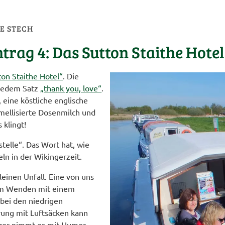
E STECH
trag 4: Das Sutton Staithe Hotel
ton Staithe Hotel“
. Die
n jedem Satz
„thank you, love“
.
, eine köstliche englische
mellisierte Dosenmilch und
 klingt!
stelle“. Das Wort hat, wie
ln in der Wikingerzeit.
leinen Unfall. Eine von uns
beim Wenden mit einem
ei den niedrigen
rung mit Luftsäcken kann
hrer nimmt es mit Humor.