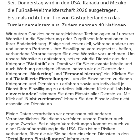
Seit Donnerstag wird in den USA, Kanada und Mexiko
die Fußball-Weltmeisterschaft 2026 ausgetragen.
Erstmals richtet ein Trio von Gastgeberländern das
Turnier gemeinsam aus. Zudem nehmen 48 Nationen
teil – mehr als je zuvor.
Wir nutzen Cookies oder vergleichbare Technologien auf unserer
Website für die Speicherung oder Zugriff von Informationen in
Ihrer Endeinrichtung. Einige sind essenziell, während andere uns
Für viele von Ihnen stehen dabei vor allem drei
und unseren Partnern - Ihre Einwilligung vorausgesetzt - helfen,
Mannschaften im Fokus: England, Schottland und
verbundene Verarbeitungen für diese Website vorzunehmen. Um
unsere Website zu optimieren, setzen wir die Dienste aus der
natürlich Deutschland. Die kommenden Wochen
Kategorie "
Statistik
" ein. Damit wir für Sie relevante Inhalte und
versprechen spannende Begegnungen,…
auch Werbung anzeigen können, setzen wir die Dienste der
Kategorien "
Marketing
" und "
Personalisierung
" ein. Klicken Sie
auf "
Detaillierte Einstellungen
", um die Einzelheiten zu diesen
Weiterlesen
Kategorien und Diensten zu erfahren sowie um individuell je
Dienst Ihre Einwilligung zu erteilen. Mit einem Klick auf "
Ich bin
einverstanden
" stimmen Sie dem Einsatz aller Dienste zu. Mit
Klick auf "
Nicht zustimmen
" lehnen Sie den Einsatz aller nicht
essentiellen Dienste ab.
Mehr Beiträge
Einige Daten verarbeiten wir gemeinsam mit anderen
Verantwortlichen. Bei diesen verfolgen unsere Partner auch
eigene Zwecke. Bei einigen Verarbeitungen kommt es auch zu
Datenschutz
Impressum
Kontakt
einer Datenübermittlung in die USA. Dies ist mit Risiken
Netiquette
verbunden, über die wir Sie bei den einzelnen Diensten in den
"
Detaillierten Einstellungen
" informieren.