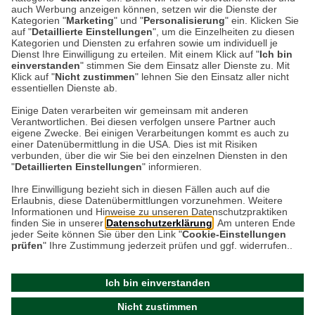
auch Werbung anzeigen können, setzen wir die Dienste der
Kategorien "
Marketing
" und "
Personalisierung
" ein. Klicken Sie
Großbritannien ist das Land der Hüte! So
auf "
Detaillierte Einstellungen
", um die Einzelheiten zu diesen
Kategorien und Diensten zu erfahren sowie um individuell je
vermitteln es uns Magazine, Blogs, soziale
Dienst Ihre Einwilligung zu erteilen. Mit einem Klick auf "
Ich bin
Medien und das Fernsehen. In unserer
einverstanden
" stimmen Sie dem Einsatz aller Dienste zu. Mit
Klick auf "
Nicht zustimmen
" lehnen Sie den Einsatz aller nicht
Vorstellung tragen Britinnen…
essentiellen Dienste ab.
Einige Daten verarbeiten wir gemeinsam mit anderen
Weiterlesen
Verantwortlichen. Bei diesen verfolgen unsere Partner auch
eigene Zwecke. Bei einigen Verarbeitungen kommt es auch zu
einer Datenübermittlung in die USA. Dies ist mit Risiken
verbunden, über die wir Sie bei den einzelnen Diensten in den
"
Detaillierten Einstellungen
" informieren.
Datenschutz
Impressum
Kontakt
Ihre Einwilligung bezieht sich in diesen Fällen auch auf die
Erlaubnis, diese Datenübermittlungen vorzunehmen. Weitere
Netiquette
Informationen und Hinweise zu unseren Datenschutzpraktiken
finden Sie in unserer
Datenschutzerklärung
. Am unteren Ende
jeder Seite können Sie über den Link "
Cookie-Einstellungen
prüfen
" Ihre Zustimmung jederzeit prüfen und ggf. widerrufen..
Ich bin einverstanden
Nicht zustimmen