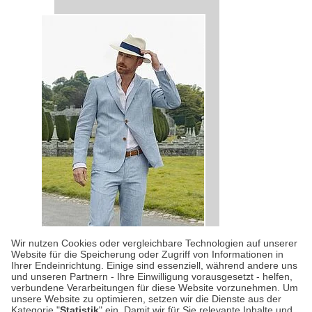
Wir nutzen Cookies oder vergleichbare Technologien auf unserer
Website für die Speicherung oder Zugriff von Informationen in
Ihrer Endeinrichtung. Einige sind essenziell, während andere uns
DESIGN-KLASSIKER
| 24.05.2026
|
VON SUSANNE
und unseren Partnern - Ihre Einwilligung vorausgesetzt - helfen,
verbundene Verarbeitungen für diese Website vorzunehmen. Um
ARNOLD
unsere Website zu optimieren, setzen wir die Dienste aus der
Hut ab, Großbritannien!
Kategorie "
Statistik
" ein. Damit wir für Sie relevante Inhalte und