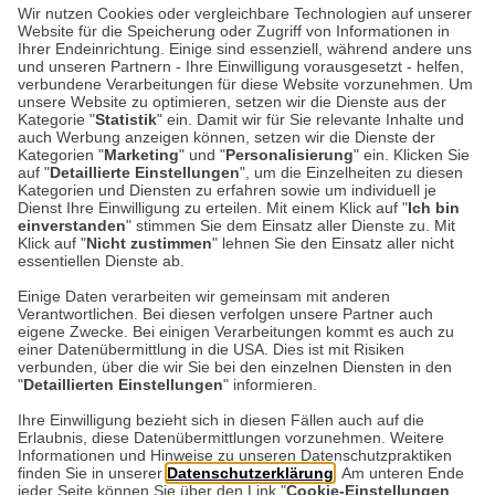
Trooping the Colour – Wie
Wir nutzen Cookies oder vergleichbare Technologien auf unserer
Website für die Speicherung oder Zugriff von Informationen in
britische Uniformen die
Ihrer Endeinrichtung. Einige sind essenziell, während andere uns
und unseren Partnern - Ihre Einwilligung vorausgesetzt - helfen,
Herrenmode prägen
verbundene Verarbeitungen für diese Website vorzunehmen. Um
unsere Website zu optimieren, setzen wir die Dienste aus der
Kategorie "
Statistik
" ein. Damit wir für Sie relevante Inhalte und
Wenn in London im Juni die Fahnen getragen
auch Werbung anzeigen können, setzen wir die Dienste der
werden, geht es offiziell um den Geburtstag
Kategorien "
Marketing
" und "
Personalisierung
" ein. Klicken Sie
auf "
Detaillierte Einstellungen
", um die Einzelheiten zu diesen
des Königs. Zwar wurde Charles III. erst im
Kategorien und Diensten zu erfahren sowie um individuell je
November geboren,…
Dienst Ihre Einwilligung zu erteilen. Mit einem Klick auf "
Ich bin
einverstanden
" stimmen Sie dem Einsatz aller Dienste zu. Mit
Klick auf "
Nicht zustimmen
" lehnen Sie den Einsatz aller nicht
essentiellen Dienste ab.
Weiterlesen
Einige Daten verarbeiten wir gemeinsam mit anderen
Verantwortlichen. Bei diesen verfolgen unsere Partner auch
eigene Zwecke. Bei einigen Verarbeitungen kommt es auch zu
einer Datenübermittlung in die USA. Dies ist mit Risiken
verbunden, über die wir Sie bei den einzelnen Diensten in den
"
Detaillierten Einstellungen
" informieren.
Datenschutz
Impressum
Kontakt
Ihre Einwilligung bezieht sich in diesen Fällen auch auf die
Erlaubnis, diese Datenübermittlungen vorzunehmen. Weitere
Netiquette
Informationen und Hinweise zu unseren Datenschutzpraktiken
finden Sie in unserer
Datenschutzerklärung
. Am unteren Ende
jeder Seite können Sie über den Link "
Cookie-Einstellungen