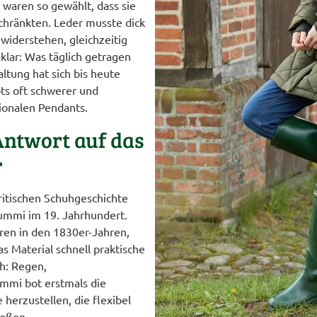
e waren so gewählt, dass sie
schränkten. Leder musste dick
iderstehen, gleichzeitig
 klar: Was täglich getragen
altung hat sich bis heute
ts oft schwerer und
tionalen Pendants.
Antwort auf das
r
ritischen Schuhgeschichte
ummi im 19. Jahrhundert.
ren in den 1830er-Jahren,
s Material schnell praktische
h: Regen,
mi bot erstmals die
 herzustellen, die flexibel
ießen.