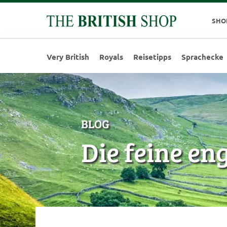
SHO
Very British
Royals
Reisetipps
Sprachecke
BLOG
Die feine en