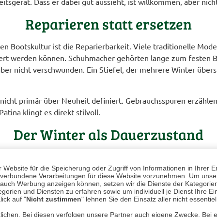
itsgerät. Dass er dabei gut aussieht, ist willkommen, aber nich
Reparieren statt ersetzen
en Bootskultur ist die Reparierbarkeit. Viele traditionelle Mode
ert werden können. Schuhmacher gehörten lange zum festen Bes
aber nicht verschwunden. Ein Stiefel, der mehrere Winter übersteh
t nicht primär über Neuheit definiert. Gebrauchsspuren erzähle
ina klingt es direkt stilvoll.
Der Winter als Dauerzustand
nnien selten offiziell und endet ebenso wenig klar. Er zieht si
 im deutschsprachigen Raum. Das Schuhwerk auf den Inseln ist 
Website für die Speicherung oder Zugriff von Informationen in Ihrer E
n, verbundene Verarbeitungen für diese Website vorzunehmen. Um unser
 hat.
Step into Winter
bedeutet in Großbritannien vorbereitet zu
nd auch Werbung anzeigen können, setzen wir die Dienste der Kategorien
l, sondern als Grundlage dafür, sich frei bewegen zu können, eg
gorien und Diensten zu erfahren sowie um individuell je Dienst Ihre Einw
ick auf "
Nicht zustimmen
" lehnen Sie den Einsatz aller nicht essentie
lichen. Bei diesen verfolgen unsere Partner auch eigene Zwecke. Bei 