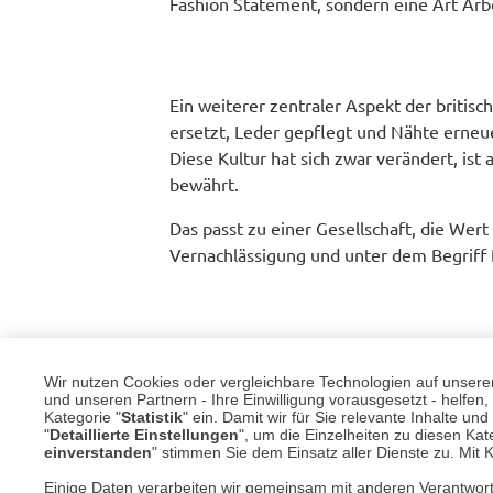
Fashion Statement, sondern eine Art Arbe
Ein weiterer zentraler Aspekt der britisch
ersetzt, Leder gepflegt und Nähte erneu
Diese Kultur hat sich zwar verändert, ist 
bewährt.
Das passt zu einer Gesellschaft, die Wer
Vernachlässigung und unter dem Begriff Pat
Der britische Winter beginnt in Großbrita
Intensität. Das kennen wir auch bei uns
Wir nutzen Cookies oder vergleichbare Technologien auf unserer 
und unseren Partnern - Ihre Einwilligung vorausgesetzt - helfe
und Teil des Alltags, weil es sich bewährt
Kategorie "
Statistik
" ein. Damit wir für Sie relevante Inhalte u
zentrale Rolle. Nicht als modisches Detai
"
Detaillierte Einstellungen
", um die Einzelheiten zu diesen Kate
einverstanden
" stimmen Sie dem Einsatz aller Dienste zu. Mit Kl
Einige Daten verarbeiten wir gemeinsam mit anderen Verantwort
Zurück