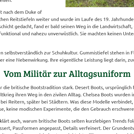
nt nach dem Duke of
ischen Reitstiefeln weiter und wurde im Laufe des 19. Jahrhun
chicht gedacht, fand er bald seinen Weg in die Landwirtschaft, s
 funktional und nahezu unverwüstlich. Sie machten keinen Unt
selbstverständlich zur Schuhkultur. Gummistiefel stehen in Flu
er eine Nebenwirkung. Ihre eigentliche Leistung liegt darin, zuv
Vom Militär zur Alltagsuniform
 die britische Bootstradition stark. Desert Boots, ursprünglich 
krieg ihren Weg in den zivilen Alltag. Chelsea Boots wurden im
 bei Reitern, später bei Städtern. Was diese Modelle verbindet, 
sse, keine modischen Experimente, die den Gebrauch erschwere
erklärt auch, warum britische Boots selten kurzlebigen Trends 
ssert, Passformen angepasst, Details verfeinert. Der Grundentwu