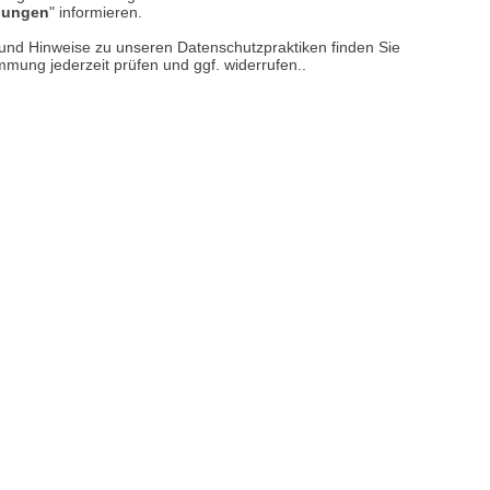
llungen
" informieren.
n und Hinweise zu unseren Datenschutzpraktiken finden Sie
immung jederzeit prüfen und ggf. widerrufen..
N-KLASSIKER
| 13.06.2026
|
VON
H HEEDE
oping the Colour – Wie
tische Uniformen die