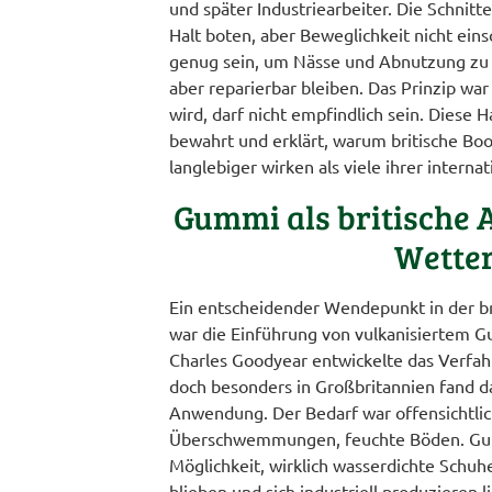
und später Industriearbeiter. Die Schnitt
Halt boten, aber Beweglichkeit nicht ein
genug sein, um Nässe und Abnutzung zu w
aber reparierbar bleiben. Das Prinzip war
wird, darf nicht empfindlich sein. Diese H
bewahrt und erklärt, warum britische Boo
langlebiger wirken als viele ihrer interna
Gummi als britische 
Wette
Ein entscheidender Wendepunkt in der b
war die Einführung von vulkanisiertem G
Charles Goodyear entwickelte das Verfah
doch besonders in Großbritannien fand da
Anwendung. Der Bedarf war offensichtlic
Überschwemmungen, feuchte Böden. Gum
Möglichkeit, wirklich wasserdichte Schuhe
blieben und sich industriell produzieren l