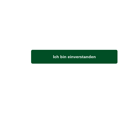
rrenmode prägen
n London im Juni die Fahnen
en werden, geht es offiziell um den
stag des Königs. Zwar wurde Charles
rst im November geboren,…
rlesen
Ich bin einverstanden