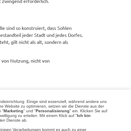
t zwingend erforderlich.
lle sind so konstruiert, dass Sohlen
tandteil jeder Stadt und jedes Dorfes.
t, gilt nicht als alt, sondern als
n von Nutzung, nicht von
ch, kommt zurück, verändert seine
allerdings dementsprechend angepasst
ndeinrichtung. Einige sind essenziell, während andere uns
e Website zu optimieren, setzen wir die Dienste aus der
 sein und Schuhe spielen dabei eine
 "
Marketing
" und "
Personalisierung
" ein. Klicken Sie auf
al, was das Wetter entscheidet.
illigung zu erteilen. Mit einem Klick auf "
Ich bin
llen Dienste ab.
einigen Verarbeitungen kommt es auch zu einer
Leserbriefe lesen/verfassen