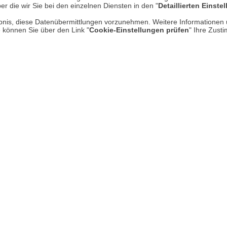
er die wir Sie bei den einzelnen Diensten in den "
Detaillierten Einste
rlaubnis, diese Datenübermittlungen vorzunehmen. Weitere Informatione
e können Sie über den Link "
Cookie-Einstellungen prüfen
" Ihre Zust
ign-Klassiker"
DESIGN-KLASSIKER
| 02.07.2026
|
VON
DESIG
SANDRA WICKERT
JUDIT
Wimbledon Dresscode:
Tro
zwischen Mythos und
bri