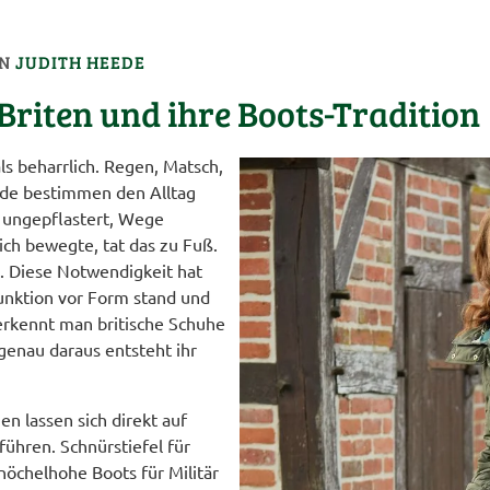
ON
JUDITH HEEDE
 Briten und ihre Boots-Tradition
ls beharrlich. Regen, Matsch,
nde bestimmen den Alltag
 ungepflastert, Wege
sich bewegte, tat das zu Fuß.
. Diese Notwendigkeit hat
Funktion vor Form stand und
 erkennt man britische Schuhe
 genau daraus entsteht ihr
en lassen sich direkt auf
hren. Schnürstiefel für
knöchelhohe Boots für Militär