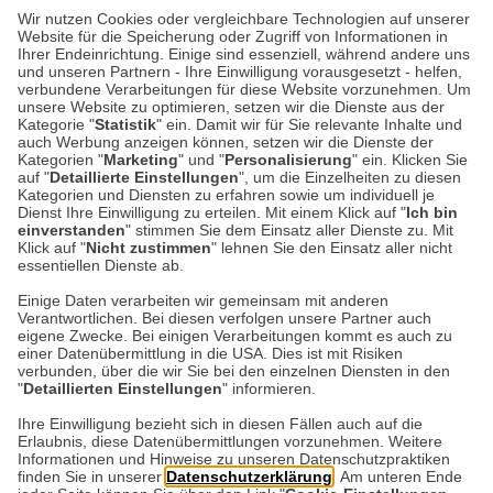
KULTUR-KOMPASS
| 28.07.2026
|
VON SUSANNE
Wir nutzen Cookies oder vergleichbare Technologien auf unserer
ARNOLD
Website für die Speicherung oder Zugriff von Informationen in
Happy Birthday, Beatrix
Ihrer Endeinrichtung. Einige sind essenziell, während andere uns
und unseren Partnern - Ihre Einwilligung vorausgesetzt - helfen,
Potter!
verbundene Verarbeitungen für diese Website vorzunehmen. Um
unsere Website zu optimieren, setzen wir die Dienste aus der
Kategorie "
Statistik
" ein. Damit wir für Sie relevante Inhalte und
Wer kennt sie nicht, die Geschichten von
auch Werbung anzeigen können, setzen wir die Dienste der
Kategorien "
Marketing
" und "
Personalisierung
" ein. Klicken Sie
Peter Hase und Jemima Pratschel-Watschel?
auf "
Detaillierte Einstellungen
", um die Einzelheiten zu diesen
Heute vor 160 Jahren wurde ihre großartige
Kategorien und Diensten zu erfahren sowie um individuell je
Dienst Ihre Einwilligung zu erteilen. Mit einem Klick auf "
Ich bin
Erfinderin Beatrix…
einverstanden
" stimmen Sie dem Einsatz aller Dienste zu. Mit
Klick auf "
Nicht zustimmen
" lehnen Sie den Einsatz aller nicht
essentiellen Dienste ab.
Weiterlesen
Einige Daten verarbeiten wir gemeinsam mit anderen
Verantwortlichen. Bei diesen verfolgen unsere Partner auch
eigene Zwecke. Bei einigen Verarbeitungen kommt es auch zu
einer Datenübermittlung in die USA. Dies ist mit Risiken
verbunden, über die wir Sie bei den einzelnen Diensten in den
"
Detaillierten Einstellungen
" informieren.
Datenschutz
Impressum
Kontakt
Ihre Einwilligung bezieht sich in diesen Fällen auch auf die
Erlaubnis, diese Datenübermittlungen vorzunehmen. Weitere
Netiquette
Informationen und Hinweise zu unseren Datenschutzpraktiken
finden Sie in unserer
Datenschutzerklärung
. Am unteren Ende