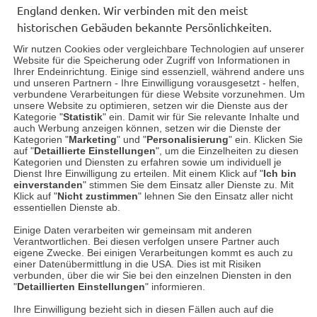
England denken. Wir verbinden mit den meist
historischen Gebäuden bekannte Persönlichkeiten,
insbesondere Schriftstellerinnen und Schriftsteller,
Wir nutzen Cookies oder vergleichbare Technologien auf unserer
denn einige Pfarrhäuser sind untrennbar mit der
Website für die Speicherung oder Zugriff von Informationen in
Ihrer Endeinrichtung. Einige sind essenziell, während andere uns
Literaturgeschichte des Landes verwoben, und in
und unseren Partnern - Ihre Einwilligung vorausgesetzt - helfen,
manchen…
verbundene Verarbeitungen für diese Website vorzunehmen. Um
unsere Website zu optimieren, setzen wir die Dienste aus der
Kategorie "
Statistik
" ein. Damit wir für Sie relevante Inhalte und
auch Werbung anzeigen können, setzen wir die Dienste der
Weiterlesen
Kategorien "
Marketing
" und "
Personalisierung
" ein. Klicken Sie
auf "
Detaillierte Einstellungen
", um die Einzelheiten zu diesen
Kategorien und Diensten zu erfahren sowie um individuell je
Dienst Ihre Einwilligung zu erteilen. Mit einem Klick auf "
Ich bin
einverstanden
" stimmen Sie dem Einsatz aller Dienste zu. Mit
Mehr Beiträge
Klick auf "
Nicht zustimmen
" lehnen Sie den Einsatz aller nicht
essentiellen Dienste ab.
Datenschutz
Impressum
Kontakt
Einige Daten verarbeiten wir gemeinsam mit anderen
Verantwortlichen. Bei diesen verfolgen unsere Partner auch
Netiquette
eigene Zwecke. Bei einigen Verarbeitungen kommt es auch zu
einer Datenübermittlung in die USA. Dies ist mit Risiken
verbunden, über die wir Sie bei den einzelnen Diensten in den
"
Detaillierten Einstellungen
" informieren.
Ihre Einwilligung bezieht sich in diesen Fällen auch auf die