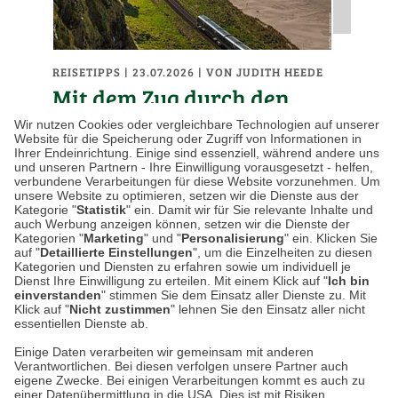
REISETIPPS
| 23.07.2026
|
VON JUDITH HEEDE
Mit dem Zug durch den
britischen Sommer: Die
Wir nutzen Cookies oder vergleichbare Technologien auf unserer
Website für die Speicherung oder Zugriff von Informationen in
schönsten Bahnstrecken
Ihrer Endeinrichtung. Einige sind essenziell, während andere uns
und unseren Partnern - Ihre Einwilligung vorausgesetzt - helfen,
Großbritanniens
verbundene Verarbeitungen für diese Website vorzunehmen. Um
unsere Website zu optimieren, setzen wir die Dienste aus der
Kategorie "
Statistik
" ein. Damit wir für Sie relevante Inhalte und
Großbritannien gehört zu den wenigen
auch Werbung anzeigen können, setzen wir die Dienste der
Kategorien "
Marketing
" und "
Personalisierung
" ein. Klicken Sie
Ländern, in denen die Anreise oft genauso
auf "
Detaillierte Einstellungen
", um die Einzelheiten zu diesen
schön ist wie das eigentliche Reiseziel. Als im
Kategorien und Diensten zu erfahren sowie um individuell je
Dienst Ihre Einwilligung zu erteilen. Mit einem Klick auf "
Ich bin
19. Jahrhundert das…
einverstanden
" stimmen Sie dem Einsatz aller Dienste zu. Mit
Klick auf "
Nicht zustimmen
" lehnen Sie den Einsatz aller nicht
essentiellen Dienste ab.
Weiterlesen
Einige Daten verarbeiten wir gemeinsam mit anderen
Verantwortlichen. Bei diesen verfolgen unsere Partner auch
eigene Zwecke. Bei einigen Verarbeitungen kommt es auch zu
einer Datenübermittlung in die USA. Dies ist mit Risiken