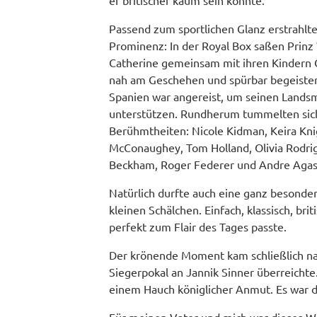
Passend zum sportlichen Glanz erstrahlt
Prominenz: In der Royal Box saßen Prinz 
Catherine gemeinsam mit ihren Kindern 
nah am Geschehen und spürbar begeistert
Spanien war angereist, um seinen Lands
unterstützen. Rundherum tummelten sich
Berühmtheiten: Nicole Kidman, Keira Kn
McConaughey, Tom Holland, Olivia Rodrig
Beckham, Roger Federer und Andre Agassi 
Natürlich durfte auch eine ganz besondere
kleinen Schälchen. Einfach, klassisch, br
perfekt zum Flair des Tages passte.
Der krönende Moment kam schließlich nach
Siegerpokal an Jannik Sinner überreichte
einem Hauch königlicher Anmut. Es war 
Für meinen Vater und mich war dieses Wim