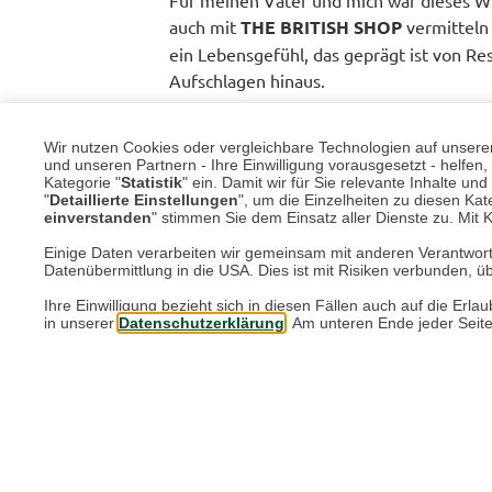
auch mit
THE BRITISH SHOP
vermitteln
ein Lebensgefühl, das geprägt ist von Re
Aufschlagen hinaus.
Zurück
Wir nutzen Cookies oder vergleichbare Technologien auf unserer 
und unseren Partnern - Ihre Einwilligung vorausgesetzt - helfe
Kategorie "
Statistik
" ein. Damit wir für Sie relevante Inhalte u
"
Detaillierte Einstellungen
", um die Einzelheiten zu diesen Kate
einverstanden
" stimmen Sie dem Einsatz aller Dienste zu. Mit Kl
Mehr aus der Rubrik "In 
Einige Daten verarbeiten wir gemeinsam mit anderen Verantwort
Datenübermittlung in die USA. Dies ist mit Risiken verbunden, üb
Ihre Einwilligung bezieht sich in diesen Fällen auch auf die E
in unserer
Datenschutzerklärung
. Am unteren Ende jeder Seit