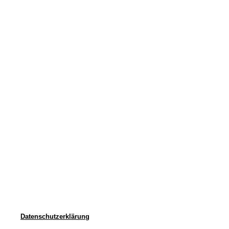
Datenschutz
Impressum
Kontakt
© 2026 - THE BRITISH SHOP Versandhandel GmbH & Co. KG 
Datenschutzerklärung