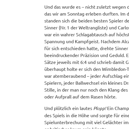
Und das wurde es – nicht zuletzt wegen d
das wir am Sonntag erleben durften. Im d
standen sich die beiden besten Spieler d
Sinner (Nr. 1 der Weltrangliste) und Carlo
war ein wahrer Schlagabtausch auf höchs
Spannung und Kampfgeist. Nachdem Alcar
für sich entschieden hatte, drehte Sinner
beeindruckender Präzision und Geduld. E
Sätze jeweils mit 6:4 und schrieb damit Ge
überhaupt holte er sich den Wimbledon-Tit
war atemberaubend – jeder Aufschlag ei
Spielern, jeder Ballwechsel ein kleines D
Stille, in der man nur noch den Klang des
oder Aufprall auf dem Rasen hörte.
Und plötzlich ein lautes
Plopp!
Ein Champ
des Spiels in die Höhe und sorgte für ein
Spielunterbrechung mit viel Gelächter i
er britischer kaum sein könnte.