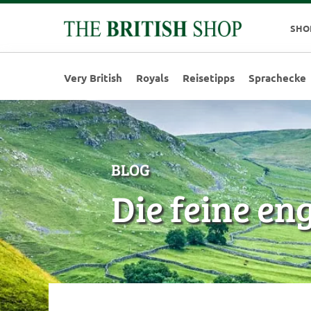
SHO
Very British
Royals
Reisetipps
Sprachecke
BLOG
Die feine en