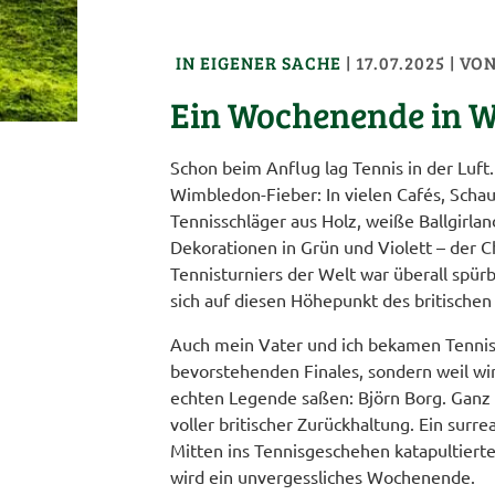
IN EIGENER SACHE
|
17.07.2025
| VO
Ein Wochenende in W
Schon beim Anflug lag Tennis in der Luft
Wimbledon-Fieber: In vielen Cafés, Scha
Tennisschläger aus Holz, weiße Ballgirlan
Dekorationen in Grün und Violett – der
Tennisturniers der Welt war überall spürb
sich auf diesen Höhepunkt des britisch
Auch mein Vater und ich bekamen Tennis
bevorstehenden Finales, sondern weil wir
echten Legende saßen: Björn Borg. Ganz 
voller britischer Zurückhaltung. Ein surr
Mitten ins Tennisgeschehen katapultierte
wird ein unvergessliches Wochenende.