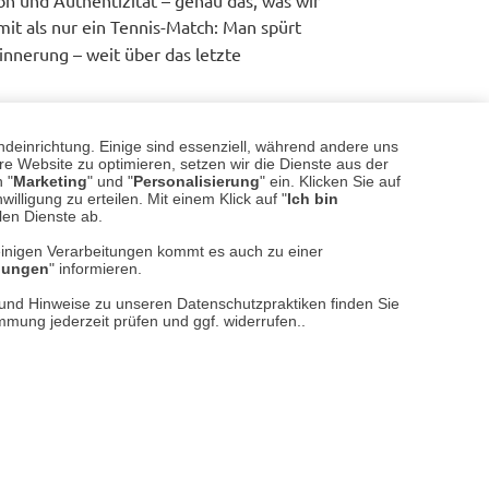
it als nur ein Tennis-Match: Man spürt
innerung – weit über das letzte
Leserbriefe lesen/verfassen
ndeinrichtung. Einige sind essenziell, während andere uns
e Website zu optimieren, setzen wir die Dienste aus der
 "
Marketing
" und "
Personalisierung
" ein. Klicken Sie auf
illigung zu erteilen. Mit einem Klick auf "
Ich bin
llen Dienste ab.
einigen Verarbeitungen kommt es auch zu einer
llungen
" informieren.
n und Hinweise zu unseren Datenschutzpraktiken finden Sie
immung jederzeit prüfen und ggf. widerrufen..