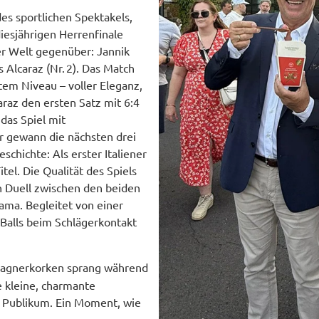
es sportlichen Spektakels,
iesjährigen Herrenfinale
er Welt gegenüber: Jannik
s Alcaraz (Nr. 2). Das Match
tem Niveau – voller Eleganz,
az den ersten Satz mit 6:4
 das Spiel mit
r gewann die nächsten drei
schichte: Als erster Italiener
el. Die Qualität des Spiels
n Duell zwischen den beiden
rama. Begleitet von einer
 Balls beim Schlägerkontakt
agnerkorken sprang während
e kleine, charmante
m Publikum. Ein Moment, wie