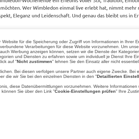
 möchten. Wer Wimbledon einmal live erlebt hat, nimmt mehr m
spekt, Eleganz und Leidenschaft. Und genau das bleibt uns in Er
Website für die Speicherung oder Zugriff von Informationen in Ihrer E
n, verbundene Verarbeitungen für diese Website vorzunehmen. Um unser
nd auch Werbung anzeigen können, setzen wir die Dienste der Kategorien
gorien und Diensten zu erfahren sowie um individuell je Dienst Ihre Einw
ick auf "
Nicht zustimmen
" lehnen Sie den Einsatz aller nicht essentie
eigener Sache"
lichen. Bei diesen verfolgen unsere Partner auch eigene Zwecke. Bei 
er die wir Sie bei den einzelnen Diensten in den "
Detaillierten Einste
rlaubnis, diese Datenübermittlungen vorzunehmen. Weitere Informatione
e können Sie über den Link "
Cookie-Einstellungen prüfen
" Ihre Zust