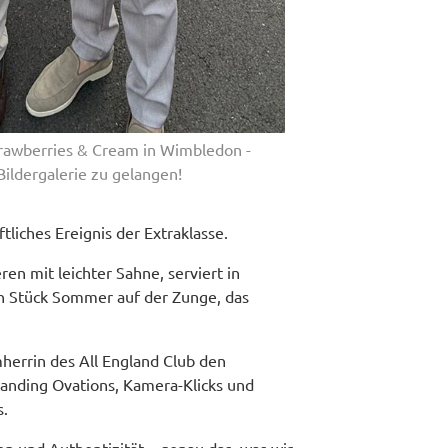
rawberries & Cream in Wimbledon -
 Bildergalerie zu gelangen!
liches Ereignis der Extraklasse.
en mit leichter Sahne, serviert in
 ein Stück Sommer auf der Zunge, das
mherrin des All England Club den
Standing Ovations, Kamera-Klicks und
s.
n und Authentizität – genau das, was wir