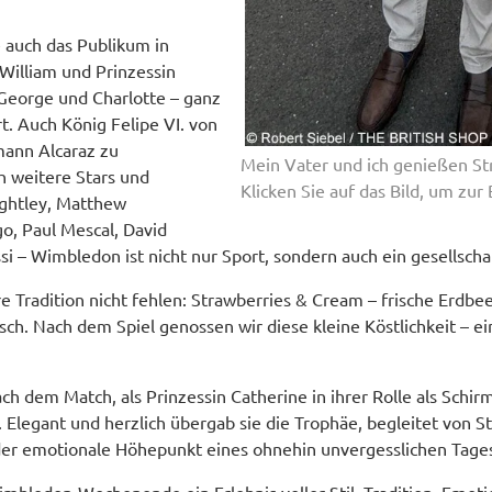
e auch das Publikum in
William und Prinzessin
George und Charlotte – ganz
. Auch König Felipe VI. von
mann Alcaraz zu
Mein Vater und ich genießen St
 weitere Stars und
Klicken Sie auf das Bild, um zur
ightley, Matthew
o, Paul Mescal, David
– Wimbledon ist nicht nur Sport, sondern auch ein gesellschaft
 Tradition nicht fehlen: Strawberries & Cream – frische Erdbeer
itisch. Nach dem Spiel genossen wir diese kleine Köstlichkeit –
 dem Match, als Prinzessin Catherine in ihrer Rolle als Schir
. Elegant und herzlich übergab sie die Trophäe, begleitet von 
der emotionale Höhepunkt eines ohnehin unvergesslichen Tage
bledon-Wochenende ein Erlebnis voller Stil, Tradition, Emotio