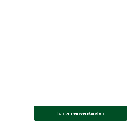
GENER SACHE
| 30.05.2025
|
VON LUCIE
 BRITISH SHOP auf der
dpartie in Adendorf
ittlerweile
achten Mal
sind wir auf der
ten Landpartie in Adendorf vertreten –
eses Jahr gibt es einige spannende
Ich bin einverstanden
ungen! Unser…
rlesen