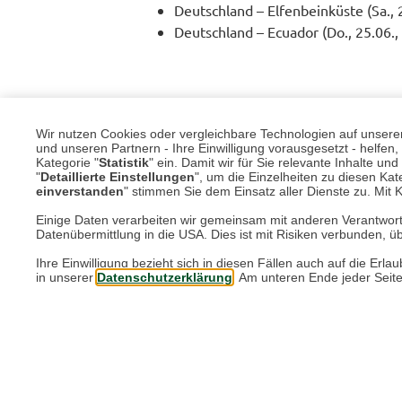
Deutschland – Elfenbeinküste (Sa., 
Deutschland – Ecuador (Do., 25.06.,
Ob englische Hoffnung, schottische Leid
Und vielleicht sorgt sie auch diesmal wi
Wir nutzen Cookies oder vergleichbare Technologien auf unserer 
und unseren Partnern - Ihre Einwilligung vorausgesetzt - helfe
machen.
Kategorie "
Statistik
" ein. Damit wir für Sie relevante Inhalte u
"
Detaillierte Einstellungen
", um die Einzelheiten zu diesen Kate
Wir werden die Ergebnisse der Gruppenph
einverstanden
" stimmen Sie dem Einsatz aller Dienste zu. Mit Kl
Einige Daten verarbeiten wir gemeinsam mit anderen Verantwort
Datenübermittlung in die USA. Dies ist mit Risiken verbunden, üb
Zurück
Ihre Einwilligung bezieht sich in diesen Fällen auch auf die E
in unserer
Datenschutzerklärung
. Am unteren Ende jeder Seit
Mehr aus der Rubrik "Ver