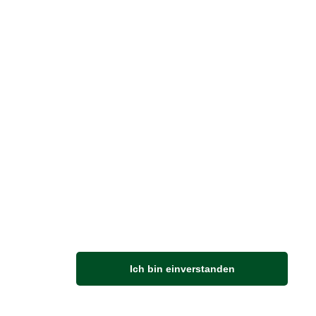
BRITISH
| 11.07.2026
|
VON JUDITH
E
 skurrilsten
mertraditionen auf
 Britischen Inseln
itischen Inseln haben Burgen,
häuser, spektakuläre Küsten und
lich mehr Rosengärten, als ein
Ich bin einverstanden
h in seinem Leben besichtigen…
rlesen