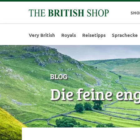
SHO
Very British
Royals
Reisetipps
Sprachecke
BLOG
Die feine en