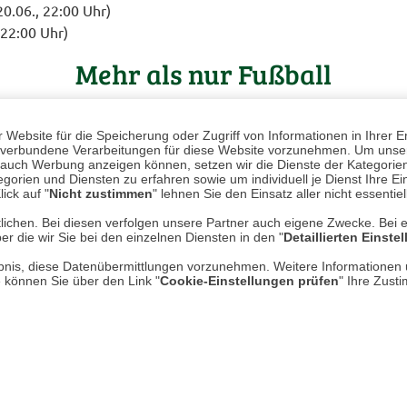
20.06., 22:00 Uhr)
 22:00 Uhr)
Mehr als nur Fußball
enschaft oder deutsche Fußballtradition – die WM 2026 bietet
eder für jene besonderen Momente, die den Fußball weit über da
Website für die Speicherung oder Zugriff von Informationen in Ihrer E
n, verbundene Verarbeitungen für diese Website vorzunehmen. Um unser
nd auch Werbung anzeigen können, setzen wir die Dienste der Kategorien
gorien und Diensten zu erfahren sowie um individuell je Dienst Ihre Einw
ase aufmerksam verfolgen und berichten, wie sich die drei M
ick auf "
Nicht zustimmen
" lehnen Sie den Einsatz aller nicht essentie
lichen. Bei diesen verfolgen unsere Partner auch eigene Zwecke. Bei 
er die wir Sie bei den einzelnen Diensten in den "
Detaillierten Einste
rlaubnis, diese Datenübermittlungen vorzunehmen. Weitere Informatione
e können Sie über den Link "
Cookie-Einstellungen prüfen
" Ihre Zust
y British"