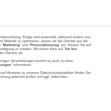
 genügend Stoff für spannende Wochen.
s Spielfeld hinaus so faszinierend
ndeinrichtung. Einige sind essenziell, während andere uns
e Website zu optimieren, setzen wir die Dienste aus der
 "
Marketing
" und "
Personalisierung
" ein. Klicken Sie auf
illigung zu erteilen. Mit einem Klick auf "
Ich bin
annschaften schlagen.
llen Dienste ab.
einigen Verarbeitungen kommt es auch zu einer
llungen
" informieren.
Leserbriefe lesen/verfassen
n und Hinweise zu unseren Datenschutzpraktiken finden Sie
immung jederzeit prüfen und ggf. widerrufen..