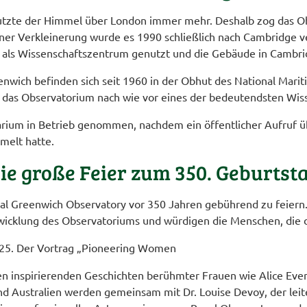
utzte der Himmel über London immer mehr. Deshalb zog das O
er Verkleinerung wurde es 1990 schließlich nach Cambridge ver
ls Wissenschaftszentrum genutzt und die Gebäude in Cambridge
enwich befinden sich seit 1960 in der Obhut des National Mar
t das Observatorium nach wie vor eines der bedeutendsten Wi
rium in Betrieb genommen, nachdem ein öffentlicher Aufruf übe
melt hatte.
ie große Feier zum 350. Geburtst
al Greenwich Observatory vor 350 Jahren gebührend zu feiern. 
icklung des Observatoriums und würdigen die Menschen, die d
025. Der Vortrag „Pioneering Women
en inspirierenden Geschichten berühmter Frauen wie Alice Ever
 Australien werden gemeinsam mit Dr. Louise Devoy, der leit