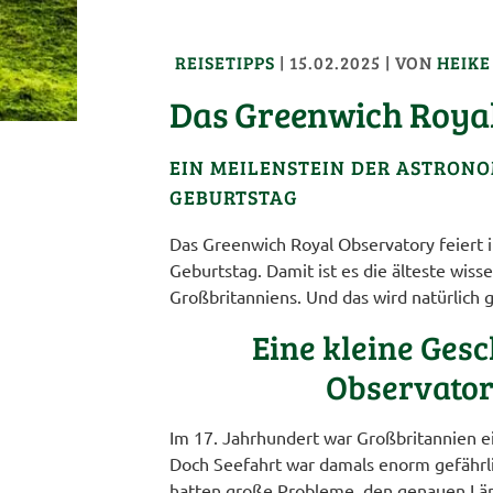
REISETIPPS
|
15.02.2025
| VON
HEIKE
Das Greenwich Roya
EIN MEILENSTEIN DER ASTRONO
GEBURTSTAG
Das Greenwich Royal Observatory feiert 
Geburtstag. Damit ist es die älteste wiss
Großbritanniens. Und das wird natürlich 
Eine kleine Gesc
Observato
Im 17. Jahrhundert war Großbritannien 
Doch Seefahrt war damals enorm gefährli
hatten große Probleme, den genauen Lä