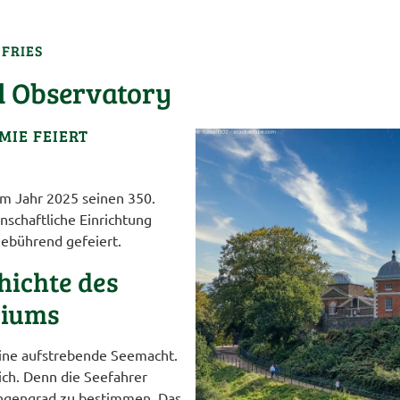
 FRIES
l Observatory
MIE FEIERT
im Jahr 2025 seinen 350.
enschaftliche Einrichtung
gebührend gefeiert.
hichte des
riums
eine aufstrebende Seemacht.
ch. Denn die Seefahrer
ngengrad zu bestimmen. Das