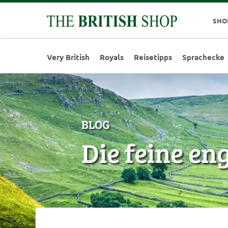
SHO
Very British
Royals
Reisetipps
Sprachecke
BLOG
Die feine en