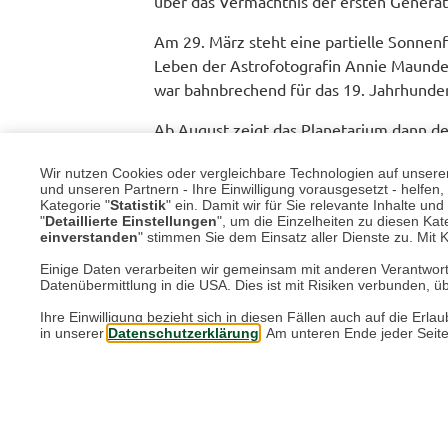
über das Vermächtnis der ersten Generat
Am 29. März steht eine partielle Sonnenf
Leben der Astrofotografin Annie Maunde
war bahnbrechend für das 19. Jahrhunder
Ab August zeigt das Planetarium dann de
Park gelegt wurde. Von September 2025 
Wir nutzen Cookies oder vergleichbare Technologien auf unserer 
und im National Maritime Museum zu se
und unseren Partnern - Ihre Einwilligung vorausgesetzt - helfe
Kategorie "
Statistik
" ein. Damit wir für Sie relevante Inhalte u
Es wird also ein spannendes Jahr für all
"
Detaillierte Einstellungen
", um die Einzelheiten zu diesen Kate
einverstanden
" stimmen Sie dem Einsatz aller Dienste zu. Mit Kl
https://www.rmg.co.uk/royal-observatory
Einige Daten verarbeiten wir gemeinsam mit anderen Verantwort
Datenübermittlung in die USA. Dies ist mit Risiken verbunden, üb
Zurück
Ihre Einwilligung bezieht sich in diesen Fällen auch auf die E
in unserer
Datenschutzerklärung
. Am unteren Ende jeder Seit
Mehr aus der Rubrik "Rei