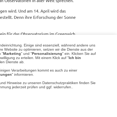
n Observatorien in aller Welt sprechen.
gen wird. Und am 14. April wird das
stellt. Denn ihre Erforschung der Sonne
stein für das Observatorium im Greenwich
 Year“ im Royal Observatory Greenwich
ndeinrichtung. Einige sind essenziell, während andere uns
e Website zu optimieren, setzen wir die Dienste aus der
 "
Marketing
" und "
Personalisierung
" ein. Klicken Sie auf
des Observatoriums:
illigung zu erteilen. Mit einem Klick auf "
Ich bin
llen Dienste ab.
einigen Verarbeitungen kommt es auch zu einer
llungen
" informieren.
Leserbriefe lesen/verfassen
n und Hinweise zu unseren Datenschutzpraktiken finden Sie
immung jederzeit prüfen und ggf. widerrufen..