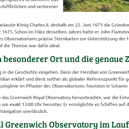
Schiffbrüchen und verlorener
nlasste König Charles II. deshalb am 22. Juni 1675 die Gründu
t 1675. Schon im März desselben Jahres hatte er John Flamst
es Observatoriums präzise Sternkarten zur Unterstützung der N
f die Themse war dafür ideal.
n besonderer Ort und die genaue Z
g in die Geschichte eingehen. Denn der Meridian von Greenwich
dian erklärt und dient seither als globaler Referenzpunkt für
inglinie im Pflaster des Observatoriums Touristen in Scharen 
e das Greenwich Royal Observatory hervorbrachte, war die Entw
lich um exakt 13:00 Uhr herunter. Er ermöglichte es Schiffen a
 Navigation unerlässlich.
l Greenwich Observatory im Laufe