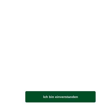
TIPPS
| 18.07.2026
|
VON STEPHAN
 STIRNIMANN
iday Parks in
ßbritannien – Darauf
ren nicht nur die
ten ab!
 Redakteur Stephan Mark Stirnimann
esen Sommer in Schottland
Ich bin einverstanden
egs und hat sich dort in einen