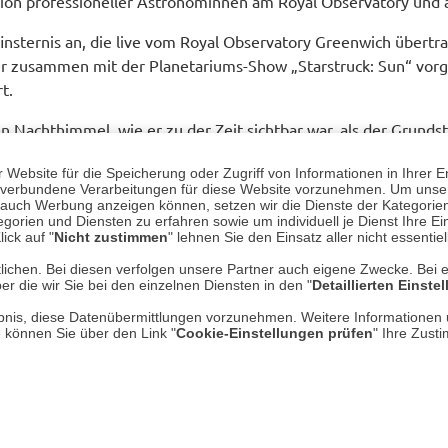
ion professioneller Astronominnen am Royal Observatory und a
insternis an, die live vom Royal Observatory Greenwich übertra
r zusammen mit der Planetariums-Show „Starstruck: Sun“ vorge
t.
n Nachthimmel, wie er zu der Zeit sichtbar war, als der Grund
an ist zudem die Ausstellung „Astronomy Photographer of the
Website für die Speicherung oder Zugriff von Informationen in Ihrer E
hen.
n, verbundene Verarbeitungen für diese Website vorzunehmen. Um unser
nd auch Werbung anzeigen können, setzen wir die Dienste der Kategorien
e Fans der Astronomie! Weitere Infos gibt es auf der Webseite 
gorien und Diensten zu erfahren sowie um individuell je Dienst Ihre Einw
ick auf "
Nicht zustimmen
" lehnen Sie den Einsatz aller nicht essentie
lichen. Bei diesen verfolgen unsere Partner auch eigene Zwecke. Bei 
er die wir Sie bei den einzelnen Diensten in den "
Detaillierten Einste
rlaubnis, diese Datenübermittlungen vorzunehmen. Weitere Informatione
e können Sie über den Link "
Cookie-Einstellungen prüfen
" Ihre Zust
setipps"