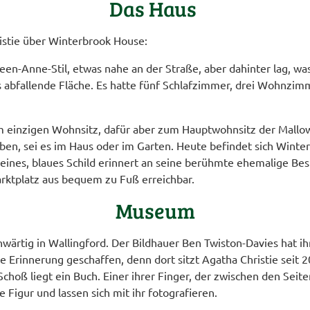
Das Haus
ristie über Winterbrook House:
een-Anne-Stil, etwas nahe an der Straße, aber dahinter lag, wa
s abfallende Fläche. Es hatte fünf Schlafzimmer, drei Wohnz
 einzigen Wohnsitz, dafür aber zum Hauptwohnsitz der Mallow
iben, sei es im Haus oder im Garten. Heute befindet sich Winte
kleines, blaues Schild erinnert an seine berühmte ehemalige Be
arktplatz aus bequem zu Fuß erreichbar.
Museum
nwärtig in Wallingford. Der Bildhauer Ben Twiston-Davies hat ih
 Erinnerung geschaffen, denn dort sitzt Agatha Christie seit 
Schoß liegt ein Buch. Einer ihrer Finger, der zwischen den Seite
Figur und lassen sich mit ihr fotografieren.