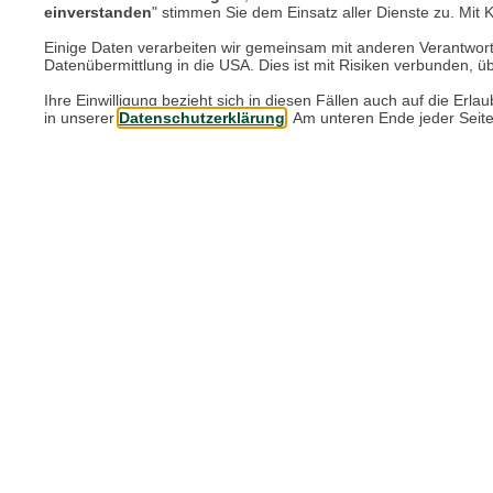
einverstanden
" stimmen Sie dem Einsatz aller Dienste zu. Mit Kl
ist ein Ort, den man gesehen und vor all
Einige Daten verarbeiten wir gemeinsam mit anderen Verantwort
Datenübermittlung in die USA. Dies ist mit Risiken verbunden, üb
Ihre Einwilligung bezieht sich in diesen Fällen auch auf die E
Zurück
in unserer
Datenschutzerklärung
. Am unteren Ende jeder Seit
Mehr aus der Rubrik "Ku