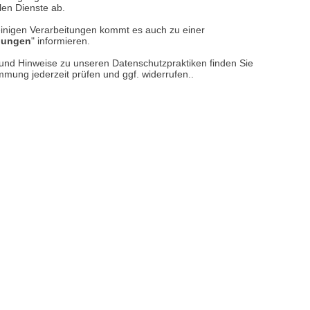
llen Dienste ab.
einigen Verarbeitungen kommt es auch zu einer
llungen
" informieren.
n und Hinweise zu unseren Datenschutzpraktiken finden Sie
immung jederzeit prüfen und ggf. widerrufen..
Leserbriefe lesen/verfassen