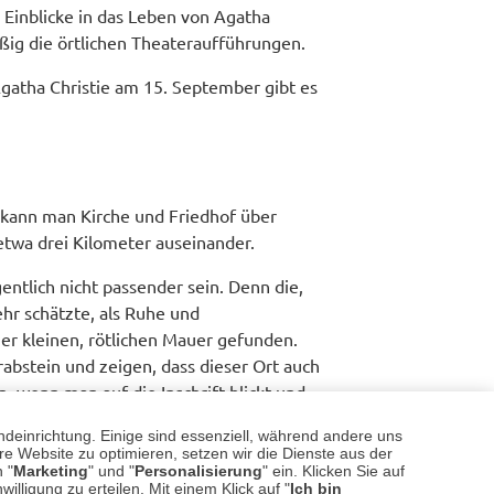
inblicke in das Leben von Agatha
äßig die örtlichen Theateraufführungen.
atha Christie am 15. September gibt es
s kann man Kirche und Friedhof über
etwa drei Kilometer auseinander.
entlich nicht passender sein. Denn die,
hr schätzte, als Ruhe und
ner kleinen, rötlichen Mauer gefunden.
abstein und zeigen, dass dieser Ort auch
, wenn man auf die Inschrift blickt und
eerdigt sein soll.
ndeinrichtung. Einige sind essenziell, während andere uns
e Website zu optimieren, setzen wir die Dienste aus der
iel dazu bei, Agatha Christie ein
 "
Marketing
" und "
Personalisierung
" ein. Klicken Sie auf
edingt hier vorbeikommen. Wallingford
illigung zu erteilen. Mit einem Klick auf "
Ich bin