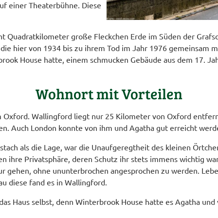
auf einer Theaterbühne. Diese
 Quadratkilometer große Fleckchen Erde im Süden der Grafscha
 die hier von 1934 bis zu ihrem Tod im Jahr 1976 gemeinsam
rbrook House hatte, einem schmucken Gebäude aus dem 17. Ja
Wohnort mit Vorteilen
Oxford. Wallingford liegt nur 25 Kilometer von Oxford entfern
ren. Auch London konnte von ihm und Agatha gut erreicht werde
stach als die Lage, war die Unaufgeregtheit des kleinen Ört
en ihre Privatsphäre, deren Schutz ihr stets immens wichtig wa
ur gehen, ohne ununterbrochen angesprochen zu werden. Leben
au diese fand es in Wallingford.
das Haus selbst, denn Winterbrook House hatte es Agatha und 