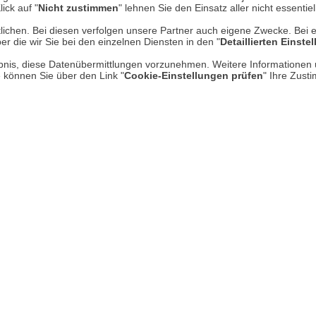
ick auf "
Nicht zustimmen
" lehnen Sie den Einsatz aller nicht essentie
em erlebt haben sollte.
lichen. Bei diesen verfolgen unsere Partner auch eigene Zwecke. Bei 
er die wir Sie bei den einzelnen Diensten in den "
Detaillierten Einste
rlaubnis, diese Datenübermittlungen vorzunehmen. Weitere Informatione
e können Sie über den Link "
Cookie-Einstellungen prüfen
" Ihre Zust
ltur-Kompass"