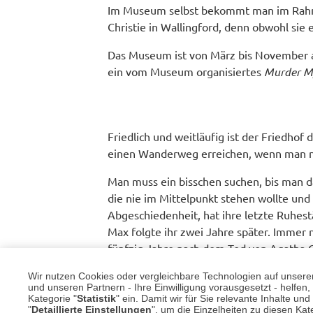
Im Museum selbst bekommt man im Rahme
Christie in Wallingford, denn obwohl sie
Das Museum ist von März bis November a
ein vom Museum organisiertes
Murder M
Friedlich und weitläufig ist der Friedho
einen Wanderweg erreichen, wenn man ni
Man muss ein bisschen suchen, bis man da
die nie im Mittelpunkt stehen wollte und
Abgeschiedenheit, hat ihre letzte Ruhest
Max folgte ihr zwei Jahre später. Immer 
fünfzig Jahre nach dem Tod von Agatha Ch
es erscheint einem beinahe surreal, dass
Wir nutzen Cookies oder vergleichbare Technologien auf unserer 
und unseren Partnern - Ihre Einwilligung vorausgesetzt - helfe
Und dennoch lebt sie weiter, in unseren H
Kategorie "
Statistik
" ein. Damit wir für Sie relevante Inhalte u
würdiges Andenken zu bewahren. Fans der
"
Detaillierte Einstellungen
", um die Einzelheiten zu diesen Kate