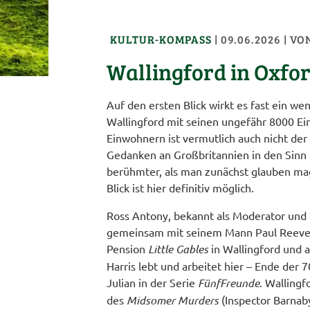
KULTUR-KOMPASS
|
09.06.2026
| VO
Wallingford in Oxfor
Auf den ersten Blick wirkt es fast ein we
Wallingford mit seinen ungefähr 8000 E
Einwohnern ist vermutlich auch nicht der
Gedanken an Großbritannien in den Sinn 
berühmter, als man zunächst glauben ma
Blick ist hier definitiv möglich.
Ross Antony, bekannt als Moderator und S
gemeinsam mit seinem Mann Paul Reeves
Pension
Little Gables
in Wallingford und 
Harris lebt und arbeitet hier – Ende der 7
Julian in der Serie
Fünf
Freunde
. Wallingf
des
Midsomer Murders
(Inspector Barnaby