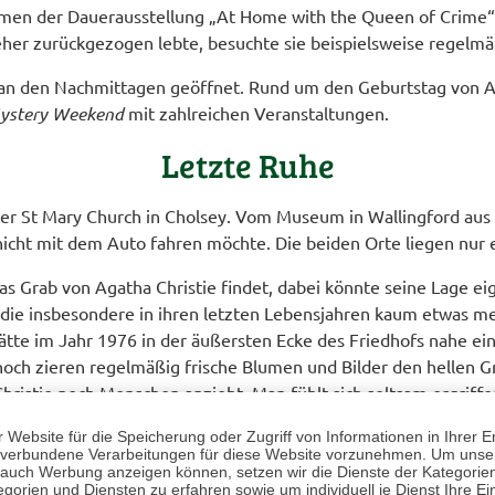
n der Dauerausstellung „At Home with the Queen of Crime“ E
 eher zurückgezogen lebte, besuchte sie beispielsweise regelm
n den Nachmittagen geöffnet. Rund um den Geburtstag von Ag
ystery Weekend
mit zahlreichen Veranstaltungen.
Letzte Ruhe
f der St Mary Church in Cholsey. Vom Museum in Wallingford au
cht mit dem Auto fahren möchte. Die beiden Orte liegen nur 
s Grab von Agatha Christie findet, dabei könnte seine Lage eig
 die insbesondere in ihren letzten Lebensjahren kaum etwas me
ätte im Jahr 1976 in der äußersten Ecke des Friedhofs nahe ei
noch zieren regelmäßig frische Blumen und Bilder den hellen Gr
ristie noch Menschen anzieht. Man fühlt sich seltsam ergriffen
 diese für uns doch irgendwie unsterblich anmutende Frau hier b
Website für die Speicherung oder Zugriff von Informationen in Ihrer E
n, verbundene Verarbeitungen für diese Website vorzunehmen. Um unser
erzen und in ihren großartigen Geschichten. Wallingford trägt v
nd auch Werbung anzeigen können, setzen wir die Dienste der Kategorien
 Queen of Crime sollten bei ihrer nächsten Englandreise unb
gorien und Diensten zu erfahren sowie um individuell je Dienst Ihre Einw