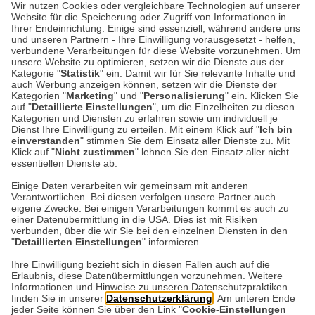
Wir nutzen Cookies oder vergleichbare Technologien auf unserer
ARNOLD
Website für die Speicherung oder Zugriff von Informationen in
Happy Birthday, Beatrix
Ihrer Endeinrichtung. Einige sind essenziell, während andere uns
und unseren Partnern - Ihre Einwilligung vorausgesetzt - helfen,
Potter!
verbundene Verarbeitungen für diese Website vorzunehmen. Um
unsere Website zu optimieren, setzen wir die Dienste aus der
Kategorie "
Statistik
" ein. Damit wir für Sie relevante Inhalte und
Wer kennt sie nicht, die Geschichten von
auch Werbung anzeigen können, setzen wir die Dienste der
Peter Hase und Jemima Pratschel-Watschel?
Kategorien "
Marketing
" und "
Personalisierung
" ein. Klicken Sie
auf "
Detaillierte Einstellungen
", um die Einzelheiten zu diesen
Heute vor 160 Jahren wurde ihre großartige
Kategorien und Diensten zu erfahren sowie um individuell je
Erfinderin Beatrix…
Dienst Ihre Einwilligung zu erteilen. Mit einem Klick auf "
Ich bin
einverstanden
" stimmen Sie dem Einsatz aller Dienste zu. Mit
Klick auf "
Nicht zustimmen
" lehnen Sie den Einsatz aller nicht
essentiellen Dienste ab.
Weiterlesen
Einige Daten verarbeiten wir gemeinsam mit anderen
Verantwortlichen. Bei diesen verfolgen unsere Partner auch
eigene Zwecke. Bei einigen Verarbeitungen kommt es auch zu
einer Datenübermittlung in die USA. Dies ist mit Risiken
verbunden, über die wir Sie bei den einzelnen Diensten in den
"
Detaillierten Einstellungen
" informieren.
Datenschutz
Impressum
Kontakt
Ihre Einwilligung bezieht sich in diesen Fällen auch auf die
Erlaubnis, diese Datenübermittlungen vorzunehmen. Weitere
Netiquette
Informationen und Hinweise zu unseren Datenschutzpraktiken
finden Sie in unserer
Datenschutzerklärung
. Am unteren Ende
jeder Seite können Sie über den Link "
Cookie-Einstellungen