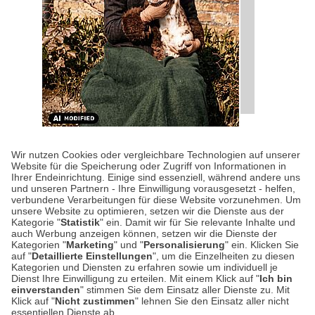
KULTUR-KOMPASS
| 28.07.2026
|
VON SUSANNE
Wir nutzen Cookies oder vergleichbare Technologien auf unserer
ARNOLD
Website für die Speicherung oder Zugriff von Informationen in
Happy Birthday, Beatrix
Ihrer Endeinrichtung. Einige sind essenziell, während andere uns
und unseren Partnern - Ihre Einwilligung vorausgesetzt - helfen,
Potter!
verbundene Verarbeitungen für diese Website vorzunehmen. Um
unsere Website zu optimieren, setzen wir die Dienste aus der
Kategorie "
Statistik
" ein. Damit wir für Sie relevante Inhalte und
Wer kennt sie nicht, die Geschichten von
auch Werbung anzeigen können, setzen wir die Dienste der
Kategorien "
Marketing
" und "
Personalisierung
" ein. Klicken Sie
Peter Hase und Jemima Pratschel-Watschel?
auf "
Detaillierte Einstellungen
", um die Einzelheiten zu diesen
Heute vor 160 Jahren wurde ihre großartige
Kategorien und Diensten zu erfahren sowie um individuell je
Dienst Ihre Einwilligung zu erteilen. Mit einem Klick auf "
Ich bin
Erfinderin Beatrix…
einverstanden
" stimmen Sie dem Einsatz aller Dienste zu. Mit
Klick auf "
Nicht zustimmen
" lehnen Sie den Einsatz aller nicht
essentiellen Dienste ab.
Weiterlesen