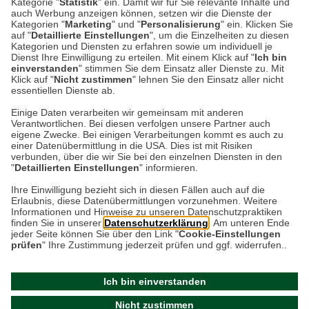
Kategorie "
Statistik
" ein. Damit wir für Sie relevante Inhalte und
Der Frühling ist im vollen Gange, die Natur
auch Werbung anzeigen können, setzen wir die Dienste der
ist erwacht und der Garten zeigt seine ersten
Kategorien "
Marketing
" und "
Personalisierung
" ein. Klicken Sie
auf "
Detaillierte Einstellungen
", um die Einzelheiten zu diesen
Blüten. Doch wussten Sie, dass gerade jetzt
Kategorien und Diensten zu erfahren sowie um individuell je
der perfekte…
Dienst Ihre Einwilligung zu erteilen. Mit einem Klick auf "
Ich bin
einverstanden
" stimmen Sie dem Einsatz aller Dienste zu. Mit
Klick auf "
Nicht zustimmen
" lehnen Sie den Einsatz aller nicht
essentiellen Dienste ab.
Weiterlesen
Einige Daten verarbeiten wir gemeinsam mit anderen
Verantwortlichen. Bei diesen verfolgen unsere Partner auch
eigene Zwecke. Bei einigen Verarbeitungen kommt es auch zu
einer Datenübermittlung in die USA. Dies ist mit Risiken
verbunden, über die wir Sie bei den einzelnen Diensten in den
"
Detaillierten Einstellungen
" informieren.
Datenschutz
Impressum
Kontakt
Ihre Einwilligung bezieht sich in diesen Fällen auch auf die
Erlaubnis, diese Datenübermittlungen vorzunehmen. Weitere
Netiquette
Informationen und Hinweise zu unseren Datenschutzpraktiken
finden Sie in unserer
Datenschutzerklärung
. Am unteren Ende
jeder Seite können Sie über den Link "
Cookie-Einstellungen
prüfen
" Ihre Zustimmung jederzeit prüfen und ggf. widerrufen..
Ich bin einverstanden
Nicht zustimmen