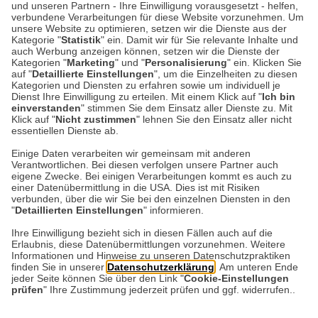
und unseren Partnern - Ihre Einwilligung vorausgesetzt - helfen,
Geburtstag von Queen
verbundene Verarbeitungen für diese Website vorzunehmen. Um
unsere Website zu optimieren, setzen wir die Dienste aus der
Elizabeth II. feiert
Kategorie "
Statistik
" ein. Damit wir für Sie relevante Inhalte und
auch Werbung anzeigen können, setzen wir die Dienste der
Kategorien "
Marketing
" und "
Personalisierung
" ein. Klicken Sie
Heute wäre Queen Elizabeth II. 100 Jahre alt
auf "
Detaillierte Einstellungen
", um die Einzelheiten zu diesen
geworden. Sie starb im September 2022 im
Kategorien und Diensten zu erfahren sowie um individuell je
Dienst Ihre Einwilligung zu erteilen. Mit einem Klick auf "
Ich bin
Alter von 96 Jahren nach 70 Jahren auf dem
einverstanden
" stimmen Sie dem Einsatz aller Dienste zu. Mit
Thron. Damit war sie…
Klick auf "
Nicht zustimmen
" lehnen Sie den Einsatz aller nicht
essentiellen Dienste ab.
Einige Daten verarbeiten wir gemeinsam mit anderen
Weiterlesen
Verantwortlichen. Bei diesen verfolgen unsere Partner auch
eigene Zwecke. Bei einigen Verarbeitungen kommt es auch zu
einer Datenübermittlung in die USA. Dies ist mit Risiken
verbunden, über die wir Sie bei den einzelnen Diensten in den
"
Detaillierten Einstellungen
" informieren.
Datenschutz
Impressum
Kontakt
Ihre Einwilligung bezieht sich in diesen Fällen auch auf die
Erlaubnis, diese Datenübermittlungen vorzunehmen. Weitere
Netiquette
Informationen und Hinweise zu unseren Datenschutzpraktiken
finden Sie in unserer
Datenschutzerklärung
. Am unteren Ende
jeder Seite können Sie über den Link "
Cookie-Einstellungen
prüfen
" Ihre Zustimmung jederzeit prüfen und ggf. widerrufen..