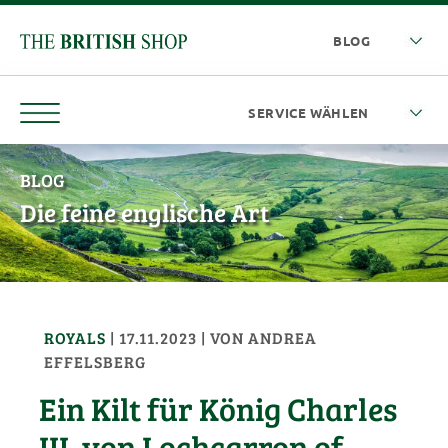
BLOG
Die feine englische Art
ROYALS
|
17.11.2023
| VON
ANDREA
EFFELSBERG
Ein Kilt für König Charles
III. von Lochcarron of