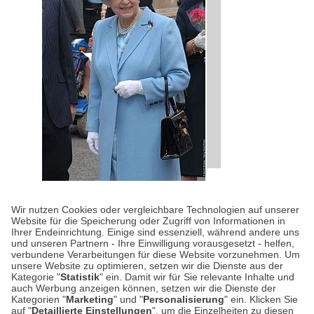
ROYALS
| 16.05.2026
|
VON STEPHAN MARK
Wir nutzen Cookies oder vergleichbare Technologien auf unserer
STIRNIMANN
Website für die Speicherung oder Zugriff von Informationen in
Die Lieblingsmarken von
Ihrer Endeinrichtung. Einige sind essenziell, während andere uns
und unseren Partnern - Ihre Einwilligung vorausgesetzt - helfen,
Queen Elizabeth II.
verbundene Verarbeitungen für diese Website vorzunehmen. Um
unsere Website zu optimieren, setzen wir die Dienste aus der
Kategorie "
Statistik
" ein. Damit wir für Sie relevante Inhalte und
Die verstorbene Königin Elizabeth II. kann
auch Werbung anzeigen können, setzen wir die Dienste der
man getrost als Stilikone bezeichnen. Nicht,
Kategorien "
Marketing
" und "
Personalisierung
" ein. Klicken Sie
auf "
Detaillierte Einstellungen
", um die Einzelheiten zu diesen