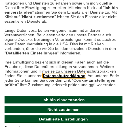
dass sie ihren Reichtum und ihren Status zur
Kategorien und Diensten zu erfahren sowie um individuell je
Schau gestellt…
Dienst Ihre Einwilligung zu erteilen. Mit einem Klick auf "
Ich bin
einverstanden
" stimmen Sie dem Einsatz aller Dienste zu. Mit
Klick auf "
Nicht zustimmen
" lehnen Sie den Einsatz aller nicht
essentiellen Dienste ab.
Weiterlesen
Einige Daten verarbeiten wir gemeinsam mit anderen
Verantwortlichen. Bei diesen verfolgen unsere Partner auch
eigene Zwecke. Bei einigen Verarbeitungen kommt es auch zu
einer Datenübermittlung in die USA. Dies ist mit Risiken
verbunden, über die wir Sie bei den einzelnen Diensten in den
"
Detaillierten Einstellungen
" informieren.
Datenschutz
Impressum
Kontakt
Ihre Einwilligung bezieht sich in diesen Fällen auch auf die
Erlaubnis, diese Datenübermittlungen vorzunehmen. Weitere
Netiquette
Informationen und Hinweise zu unseren Datenschutzpraktiken
finden Sie in unserer
Datenschutzerklärung
. Am unteren Ende
jeder Seite können Sie über den Link "
Cookie-Einstellungen
prüfen
" Ihre Zustimmung jederzeit prüfen und ggf. widerrufen..
Ich bin einverstanden
Nicht zustimmen
© 2026 - THE BRITISH SHOP Versandhandel GmbH & Co.
Detaillierte Einstellungen
KG |
Cookie-Einstellungen prüfen