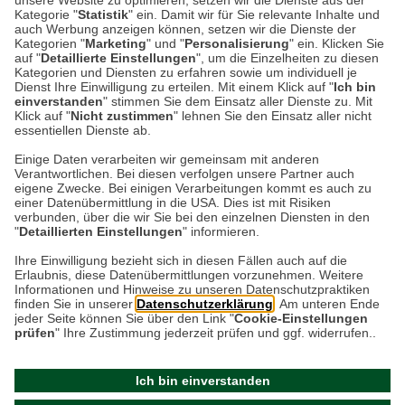
unsere Website zu optimieren, setzen wir die Dienste aus der
Kategorie "
Statistik
" ein. Damit wir für Sie relevante Inhalte und
Lavendel neben Wildgras, rostfarbene
auch Werbung anzeigen können, setzen wir die Dienste der
Kategorien "
Marketing
" und "
Personalisierung
" ein. Klicken Sie
Terrakottatöpfe neben alten Steinmauern,
auf "
Detaillierte Einstellungen
", um die Einzelheiten zu diesen
dazwischen summen Bienen über locker
Kategorien und Diensten zu erfahren sowie um individuell je
Dienst Ihre Einwilligung zu erteilen. Mit einem Klick auf "
Ich bin
bepflanzten Beeten. Vom 19. bis zum…
einverstanden
" stimmen Sie dem Einsatz aller Dienste zu. Mit
Klick auf "
Nicht zustimmen
" lehnen Sie den Einsatz aller nicht
essentiellen Dienste ab.
Weiterlesen
Einige Daten verarbeiten wir gemeinsam mit anderen
Verantwortlichen. Bei diesen verfolgen unsere Partner auch
eigene Zwecke. Bei einigen Verarbeitungen kommt es auch zu
einer Datenübermittlung in die USA. Dies ist mit Risiken
verbunden, über die wir Sie bei den einzelnen Diensten in den
"
Detaillierten Einstellungen
" informieren.
Datenschutz
Impressum
Kontakt
Ihre Einwilligung bezieht sich in diesen Fällen auch auf die
Erlaubnis, diese Datenübermittlungen vorzunehmen. Weitere
Netiquette
Informationen und Hinweise zu unseren Datenschutzpraktiken
finden Sie in unserer
Datenschutzerklärung
. Am unteren Ende
jeder Seite können Sie über den Link "
Cookie-Einstellungen
prüfen
" Ihre Zustimmung jederzeit prüfen und ggf. widerrufen..
Ich bin einverstanden