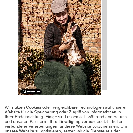
KULTUR-KOMPASS
| 28.07.2026
|
VON SUSANNE
Wir nutzen Cookies oder vergleichbare Technologien auf unserer
ARNOLD
Website für die Speicherung oder Zugriff von Informationen in
Happy Birthday, Beatrix
Ihrer Endeinrichtung. Einige sind essenziell, während andere uns
und unseren Partnern - Ihre Einwilligung vorausgesetzt - helfen,
Potter!
verbundene Verarbeitungen für diese Website vorzunehmen. Um
unsere Website zu optimieren, setzen wir die Dienste aus der