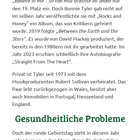
„Believe in Me“. So viel Mut brachte ihr leider
nur
den 19. Platz ein. Doch Bonnie Tyler gab nicht auf.
Im selben Jahr veröffentlichte sie mit „Rocks and
Honey" ein Album, das von Kritikern gefeiert
wurde. 2019 folgte
„Between the Earth and the
Stars“. Es wurde
von David Mackay produziert, der
bereits in den 1980ern mit ihr gearbeitet hatte. Im
Jahr 2023 erschien schließlich ihre Autobiografie
„Straight From The Heart“.
Privat ist Tyler seit 1973 mit dem
Musikproduzenten Robert Sullivan verheiratet. Das
Paar lebt zurückgezogen in Wales, besitzt aber
auch Immobilien in Portugal, Neuseeland und
England.
Gesundheitliche Probleme
Doch der runde Geburtstag steht in diesem Jahr
unter keinem guten Stern: Ihren 75. Geburtstag