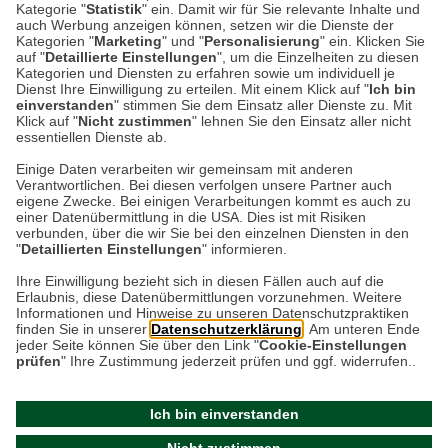
Kategorie "
Statistik
" ein. Damit wir für Sie relevante Inhalte und
Wer kennt sie nicht, die Geschichten von
auch Werbung anzeigen können, setzen wir die Dienste der
Peter Hase und Jemima Pratschel-Watschel?
Kategorien "
Marketing
" und "
Personalisierung
" ein. Klicken Sie
auf "
Detaillierte Einstellungen
", um die Einzelheiten zu diesen
Heute vor 160 Jahren wurde ihre großartige
Kategorien und Diensten zu erfahren sowie um individuell je
Erfinderin Beatrix…
Dienst Ihre Einwilligung zu erteilen. Mit einem Klick auf "
Ich bin
einverstanden
" stimmen Sie dem Einsatz aller Dienste zu. Mit
Klick auf "
Nicht zustimmen
" lehnen Sie den Einsatz aller nicht
essentiellen Dienste ab.
Weiterlesen
Einige Daten verarbeiten wir gemeinsam mit anderen
Verantwortlichen. Bei diesen verfolgen unsere Partner auch
eigene Zwecke. Bei einigen Verarbeitungen kommt es auch zu
einer Datenübermittlung in die USA. Dies ist mit Risiken
verbunden, über die wir Sie bei den einzelnen Diensten in den
"
Detaillierten Einstellungen
" informieren.
Datenschutz
Impressum
Kontakt
Ihre Einwilligung bezieht sich in diesen Fällen auch auf die
Erlaubnis, diese Datenübermittlungen vorzunehmen. Weitere
Netiquette
Informationen und Hinweise zu unseren Datenschutzpraktiken
finden Sie in unserer
Datenschutzerklärung
. Am unteren Ende
jeder Seite können Sie über den Link "
Cookie-Einstellungen
prüfen
" Ihre Zustimmung jederzeit prüfen und ggf. widerrufen..
Ich bin einverstanden