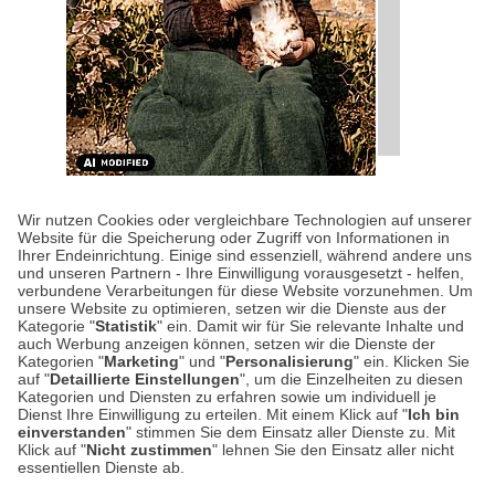
KULTUR-KOMPASS
| 28.07.2026
|
VON SUSANNE
Wir nutzen Cookies oder vergleichbare Technologien auf unserer
ARNOLD
Website für die Speicherung oder Zugriff von Informationen in
Happy Birthday, Beatrix
Ihrer Endeinrichtung. Einige sind essenziell, während andere uns
und unseren Partnern - Ihre Einwilligung vorausgesetzt - helfen,
Potter!
verbundene Verarbeitungen für diese Website vorzunehmen. Um
unsere Website zu optimieren, setzen wir die Dienste aus der
Kategorie "
Statistik
" ein. Damit wir für Sie relevante Inhalte und
Wer kennt sie nicht, die Geschichten von
auch Werbung anzeigen können, setzen wir die Dienste der
Kategorien "
Marketing
" und "
Personalisierung
" ein. Klicken Sie
Peter Hase und Jemima Pratschel-Watschel?
auf "
Detaillierte Einstellungen
", um die Einzelheiten zu diesen
Heute vor 160 Jahren wurde ihre großartige
Kategorien und Diensten zu erfahren sowie um individuell je
Dienst Ihre Einwilligung zu erteilen. Mit einem Klick auf "
Ich bin
Erfinderin Beatrix…
einverstanden
" stimmen Sie dem Einsatz aller Dienste zu. Mit
Klick auf "
Nicht zustimmen
" lehnen Sie den Einsatz aller nicht
essentiellen Dienste ab.
Weiterlesen