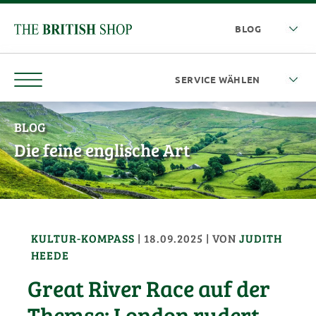
BLOG
Die feine englische Art
KULTUR-KOMPASS
|
18.09.2025
| VON
JUDITH
HEEDE
Great River Race auf der
Themse: London rudert