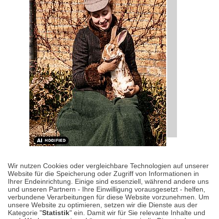
KULTUR-KOMPASS
| 28.07.2026
|
VON SUSANNE
Wir nutzen Cookies oder vergleichbare Technologien auf unserer
ARNOLD
Website für die Speicherung oder Zugriff von Informationen in
Happy Birthday, Beatrix
Ihrer Endeinrichtung. Einige sind essenziell, während andere uns
und unseren Partnern - Ihre Einwilligung vorausgesetzt - helfen,
Potter!
verbundene Verarbeitungen für diese Website vorzunehmen. Um
unsere Website zu optimieren, setzen wir die Dienste aus der
Kategorie "
Statistik
" ein. Damit wir für Sie relevante Inhalte und
Wer kennt sie nicht, die Geschichten von