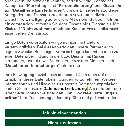
auch Werbung anzeigen können, setzen wir die Dienste der
Kategorien "
Marketing
" und "
Personalisierung
" ein. Klicken Sie
Peter Hase und Jemima Pratschel-Watschel?
auf "
Detaillierte Einstellungen
", um die Einzelheiten zu diesen
Heute vor 160 Jahren wurde ihre großartige
Kategorien und Diensten zu erfahren sowie um individuell je
Dienst Ihre Einwilligung zu erteilen. Mit einem Klick auf "
Ich bin
Erfinderin Beatrix…
einverstanden
" stimmen Sie dem Einsatz aller Dienste zu. Mit
Klick auf "
Nicht zustimmen
" lehnen Sie den Einsatz aller nicht
essentiellen Dienste ab.
Weiterlesen
Einige Daten verarbeiten wir gemeinsam mit anderen
Verantwortlichen. Bei diesen verfolgen unsere Partner auch
eigene Zwecke. Bei einigen Verarbeitungen kommt es auch zu
einer Datenübermittlung in die USA. Dies ist mit Risiken
verbunden, über die wir Sie bei den einzelnen Diensten in den
"
Detaillierten Einstellungen
" informieren.
Datenschutz
Impressum
Kontakt
Ihre Einwilligung bezieht sich in diesen Fällen auch auf die
Erlaubnis, diese Datenübermittlungen vorzunehmen. Weitere
Netiquette
Informationen und Hinweise zu unseren Datenschutzpraktiken
finden Sie in unserer
Datenschutzerklärung
. Am unteren Ende
jeder Seite können Sie über den Link "
Cookie-Einstellungen
prüfen
" Ihre Zustimmung jederzeit prüfen und ggf. widerrufen..
Ich bin einverstanden
Nicht zustimmen