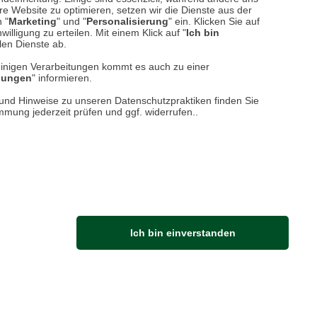
falkland
e Website zu optimieren, setzen wir die Dienste aus der
 "
Marketing
" und "
Personalisierung
" ein. Klicken Sie auf
illigung zu erteilen. Mit einem Klick auf "
Ich bin
llen Dienste ab.
einigen Verarbeitungen kommt es auch zu einer
llungen
" informieren.
n und Hinweise zu unseren Datenschutzpraktiken finden Sie
immung jederzeit prüfen und ggf. widerrufen..
t.
Ich bin einverstanden
Netiquette