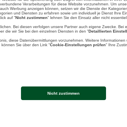
ung an der Carcass Bay
Wolken über der Carcass Bay, West
n, verbundene Verarbeitungen für diese Website vorzunehmen. Um unser
nd auch Werbung anzeigen können, setzen wir die Dienste der Kategorien
gorien und Diensten zu erfahren sowie um individuell je Dienst Ihre Einw
ick auf "
Nicht zustimmen
" lehnen Sie den Einsatz aller nicht essentie
lichen. Bei diesen verfolgen unsere Partner auch eigene Zwecke. Bei 
er die wir Sie bei den einzelnen Diensten in den "
Detaillierten Einste
rlaubnis, diese Datenübermittlungen vorzunehmen. Weitere Informatione
e können Sie über den Link "
Cookie-Einstellungen prüfen
" Ihre Zust
ung an der Fox Bay
Ein Gentoo Pinguin hat Wachdiens
Nicht zustimmen